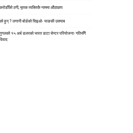
करोडौँको ठगी, मृतक व्यक्तिकै नाममा औंठाछाप
को हुन् ? लगानी बोर्डको सिइओ- याङकी उक्याब
गुगलको १५ अर्ब डलरको भारत डाटा सेन्टर परियोजनाः गतिसँगै
विवाद