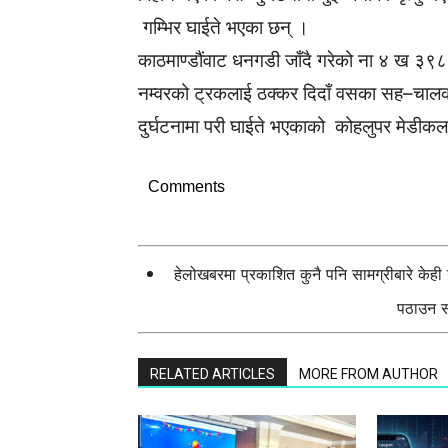
गम्भिर घाईते भएका छन् ।
काठमाण्डौंवाट धनगडी जाँदै गरेको ना ४ ख ३
नम्वरको ट्रकलाई ठक्कर दिदाँ वसका सह–चालक र
दुर्घटनामा परी घाईते भएकाको कोहलुपर मेडी
Comments
हेलोखबरमा प्रकाशित कुनै पनि सामग्रीबारे केह
पठाउन सक
RELATED ARTICLES
MORE FROM AUTHOR