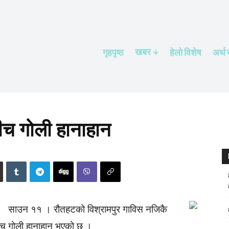
खबर
गृहपृष्ठ
हेलाे विशेष
अर्थ
ीच गोली हानाहान
साउन ११ । रौतहटको विश्रामपुर गाविस नजिकै
बीच गोली हानाहान भएको छ ।