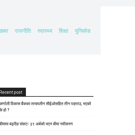
 खबर
राजनीति
स्वास्थ्य
शिक्षा
युनिकोड
Recent post
कर्णाली विकास बैंकका तत्कालीन सीईओसहित तीन पक्राउ, भएकाे
के हाे ?
बीमामा बढ्दैछ संकटः ३९ अर्बको भएन बीमा नवीकरण