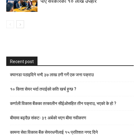
पाए सरकारको १० लाख उपहार
Recent post
क्यानडा पठाइदिने भन्दै ३७ लाख ठगी गर्ने एक जना पक्राउ
१० कित्ता सेयर भर्दा तपाईको कति खर्च हुन्छ ?
कर्णाली विकास बैंकका तत्कालीन सीईओसहित तीन पक्राउ, भएकाे के हाे ?
बीमामा बढ्दैछ संकटः ३९ अर्बको भएन बीमा नवीकरण
कामना सेवा विकास बैंक सेयरधनीलाई १५ प्रतिशत नगद दिने