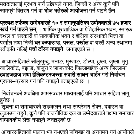
मतदातालाई प्रभाव पार्ने उद्देश्यले नगद, जिन्सी र अन्य कुनै पनि
सामग्री वितरण गर्न वा
भोज भतेरको आयोजना
गर्न पाइने छैन ।
प्रत्यक्ष तर्फका उम्मेदवारले १० र समानुपातिका उम्मेदवारले ७५ हजार
खर्च गर्न पाउने छन्
। धार्मिक पुरातात्विक वा ऐतिहासिक भवन, स्मारक
स्थल वा सरकारी वा सार्वजनिक भवन र शैक्षिक संस्थाको भित्ता वा
पर्खाल तथा निजी
घर कम्पाउण्ड, पसल, पर्खाल
वा यस्तै अन्य स्थानमा
स्वीकृति नलिई
पर्चा टाँस्न नपाइने
जनाइएको छ ।
आचारसंहिताले सोलुखुम्बु, मनाङ, मुस्ताङ, डोल्पा, हुम्ला, जुम्ला, मुगु,
कालिकोट, बझाङ, बाजुरा र जाजरकोट जिल्लाबाहेक अन्य जिल्लामा
हवाइजहाज तथा हेलिकप्टरजस्ता सवारी साधन चार्टर
गरी निर्वाचन
प्रचार–प्रसार गर्न पनि नपाइने बताइएको छ ।
निर्वाचनको अवधिमा आमसञ्चार माध्यमलाई पनि आचार संहिता लागु
हुनेछ ।
सूचना वा समाचारको सङकलन तथा सम्प्रेशण रोक्न, दबाउन वा
लुकाउन नहुने, कुनै पनि राजनीतिक दल वा उम्मेदवारको पक्षमा समाचार
सम्पादकीय लेख्न नपाइने जनाइएको छ ।
आचारसंहिताको पालना भए नभएको जाँचबुझ वा अनुगमन गर्न आयोगले