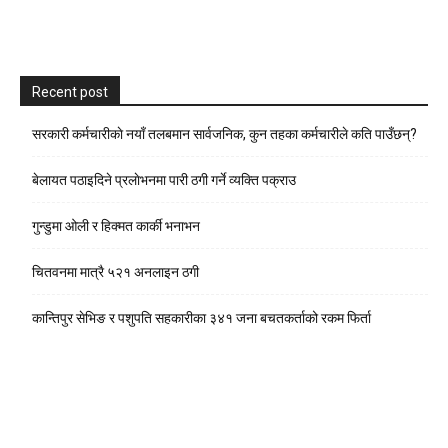
Recent post
सरकारी कर्मचारीकाे नयाँ तलबमान सार्वजनिक, कुन तहका कर्मचारीले कति पाउँछन्?
बेलायत पठाइदिने प्रलाेभनमा पारी ठगी गर्ने व्यक्ति पक्राउ
गुन्डुमा ओली र हिक्मत कार्की भनाभन
चितवनमा मात्रै ५२१ अनलाइन ठगी
कान्तिपुर सेभिङ र पशुपति सहकारीका ३४१ जना बचतकर्ताको रकम फिर्ता