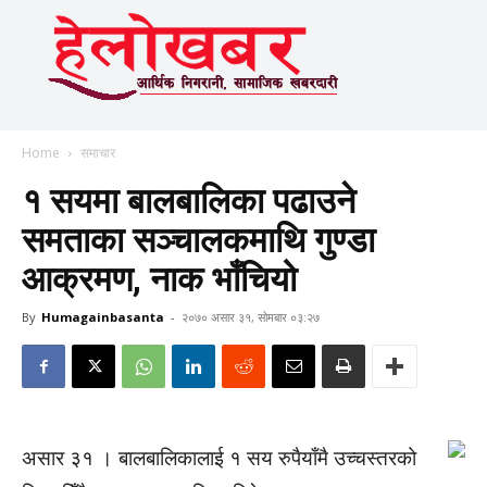
Home
समाचार
१ सयमा बालबालिका पढाउने
समताका सञ्चालकमाथि गुण्डा
आक्रमण, नाक भाँचियो
By
Humagainbasanta
-
२०७० असार ३१, सोमबार ०३:२७
असार ३१ । बालबालिकालाई १ सय रुपैयाँमै उच्चस्तरको