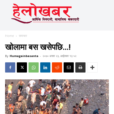
Home
समाचार
खोलामा बस खसेपछि…!
By
Humagainbasanta
-
२०७० असार २३, आईतवार १३:५२