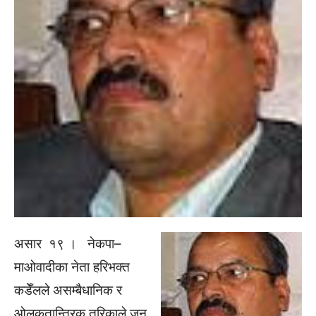
असार १९ । नेकपा–
माओवादीका नेता हरिभक्त
कडेँलले असम्बैधानिक र
ओलकतान्त्रिक तरिकाले जुन