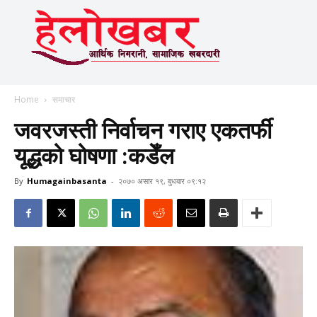
Home
समाचार
जवरजस्ती निर्वाचन गराए एकतर्फी
यूद्धको घोषणा :कडेँल
By
Humagainbasanta
-
२०७० असार १९, बुधबार ०९:१२