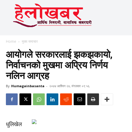
Home
मुख्य समाचार
आयोगले सरकारलाई झकझकायो,
निर्वाचनको मुखमा अप्रिय निर्णय
नलिन आग्रह
By
Humagainbasanta
-
२०७४ आश्विन २४, मंगलवार ०९:५६
धुलिखेल