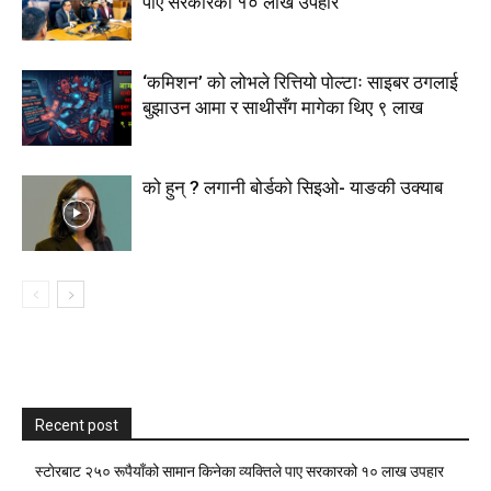
पाए सरकारको १० लाख उपहार
‘कमिशन’ को लोभले रित्तियो पोल्टाः साइबर ठगलाई
बुझाउन आमा र साथीसँग मागेका थिए ९ लाख
को हुन् ? लगानी बोर्डको सिइओ- याङकी उक्याब
Recent post
स्टाेरबाट २५० रूपैयाँको सामान किनेका व्यक्तिले पाए सरकारको १० लाख उपहार