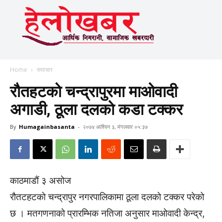
Home
समाचार
रौतहटकाे चन्द्रापुरमा माओवादी
अगाडी, ठूला दलको कडा टक्कर
By
Humagainbasanta
-
२०७४ आश्विन ३, मंगलवार ०५:३७
काठमाडौं ३ असोज
रौतटहटको चन्द्रापुर नगरपालिकामा ठूला दलको टक्कर परेको
छ । मतगणनाको प्रारम्भिक नतिजा अनुसार माओवादी केन्द्र,