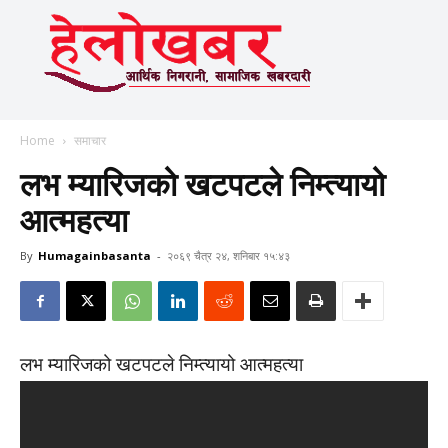
Home
समाचार
लभ म्यारिजको खटपटले निम्त्यायो
आत्महत्या
By
Humagainbasanta
-
२०६९ चैत्र २४, शनिबार १५:४३
लभ म्यारिजको खटपटले निम्त्यायो आत्महत्या