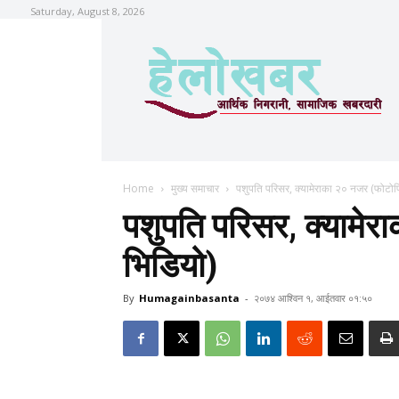
Saturday, August 8, 2026
Home
मुख्य समाचार
पशुपति परिसर, क्यामेराका २० नजर (फोटोफ
पशुपति परिसर, क्यामे
भिडियो)
By
Humagainbasanta
-
२०७४ आश्विन १, आईतवार ०१:५०