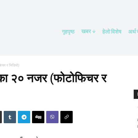
खबर
गृहपृष्ठ
हेलाे विशेष
अर्थ
िचर र भिडियो)
राका २० नजर (फोटोफिचर र