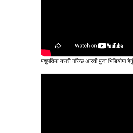
पशुपतिमा यसरी गरिन्छ आरती पुजा भिडियोमा हेर्न