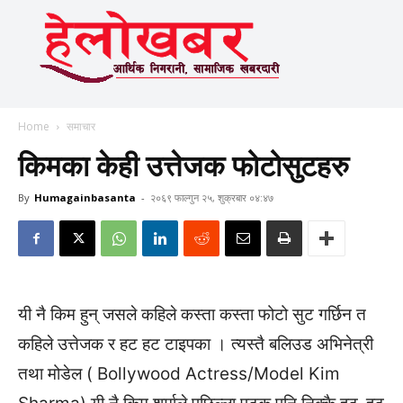
Home
समाचार
किमका केही उत्तेजक फोटोसुटहरु
By
Humagainbasanta
-
२०६९ फाल्गुन २५, शुक्रबार ०४:४७
यी नै किम हुन् जसले कहिले कस्ता कस्ता फोटो सुट गर्छिन त
कहिले उत्तेजक र हट हट टाइपका । त्यस्तै बलिउड अभिनेत्री
तथा मोडेल ( Bollywood Actress/Model Kim