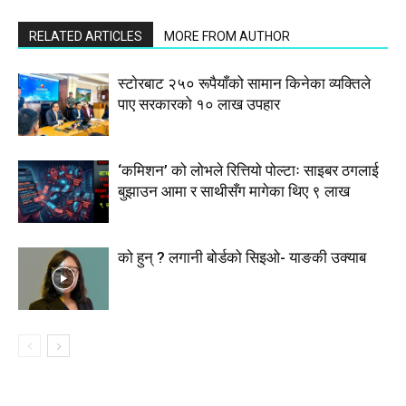
RELATED ARTICLES
MORE FROM AUTHOR
स्टाेरबाट २५० रूपैयाँको सामान किनेका व्यक्तिले
पाए सरकारको १० लाख उपहार
‘कमिशन’ को लोभले रित्तियो पोल्टाः साइबर ठगलाई
बुझाउन आमा र साथीसँग मागेका थिए ९ लाख
को हुन् ? लगानी बोर्डको सिइओ- याङकी उक्याब