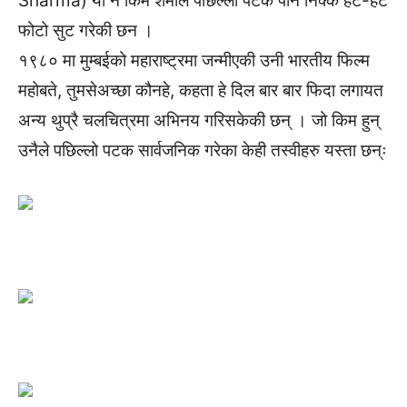
Sharma) यी नै किम शर्माले पछिल्ला पटक पनि निक्कै हट-हट
फोटो सुट गरेकी छन ।
१९८० मा मुम्बईको महाराष्ट्रमा जन्मीएकी उनी भारतीय फिल्म
महोबते, तुमसेअच्छा कौनहे, कहता हे दिल बार बार फिदा लगायत
अन्य थुप्रै चलचित्रमा अभिनय गरिसकेकी छन् । जो किम हुन्
उनैले पछिल्लो पटक सार्वजनिक गरेका केही तस्वीहरु यस्ता छन्ः