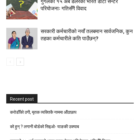
गुगलको १५ अर्ब डलरको भारत डाटा सेन्टर
परियोजनाः गतिसँगै विवाद
सरकारी कर्मचारीकाे नयाँ तलबमान सार्वजनिक, कुन
तहका कर्मचारीले कति पाउँछन्?
Recent post
करोडौँको ठगी, मृतक व्यक्तिकै नाममा औंठाछाप
को हुन् ? लगानी बोर्डको सिइओ- याङकी उक्याब