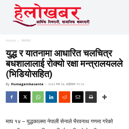
Home
समाचार
युद्ध र यातनामा आधारित चलचित्र
बधशालालाई रोक्यो रक्षा मन्त्रालयलले
(भिडियोसहित)
By
Humagainbasanta
-
२०६९ माघ १४, आईतवार ११:५२
माघ १४ – युद्धकालमा नेपाली सेनाले भैरवनाथ गणमा गरेको