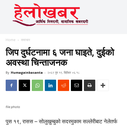
Home
समाचार
जिप दुर्घटनामा ६ जना घाइते, दुईको
अवस्था चिन्ताजनक
By
Humagainbasanta
-
२०६९ पुष १९, बिहीबार ०६:१८
file photo
पुस १९, रासस – सोलुखुम्बुको सदरमुकाम सल्लेरीबाट नेलेतर्फ