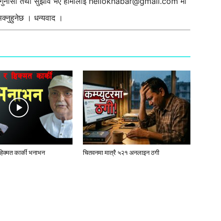
ी गुनासो तथा सुझाव भए हामीलाई
hellokhabar@gmail.com
मा
्नुहुनेछ । धन्यवाद ।
 हिक्मत कार्की भनाभन
चितवनमा मात्रै ५२१ अनलाइन ठगी