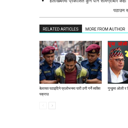
हेलोखबरमा प्रकाशित कुनै पनि सामग्रीबारे केह
पठाउन सक
RELATED ARTICLES
MORE FROM AUTHOR
बेलायत पठाइदिने प्रलाेभनमा पारी ठगी गर्ने व्यक्ति
गुन्डुमा ओली र
पक्राउ