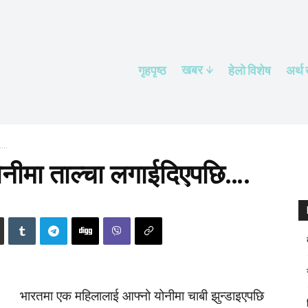
खबर
गृहपृष्ठ
हेलाे विशेष
अर्थ
ि….
ोनीमा ताल्चा लगाईदिएपछि….
भारतमा एक महिलालाई आफ्नो योनीमा चाबी झुन्डाइएपछि