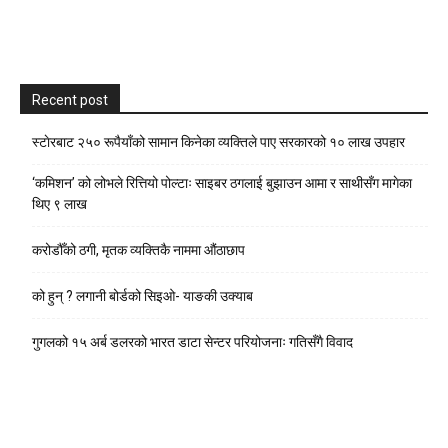
Recent post
स्टाेरबाट २५० रूपैयाँको सामान किनेका व्यक्तिले पाए सरकारको १० लाख उपहार
‘कमिशन’ को लोभले रित्तियो पोल्टाः साइबर ठगलाई बुझाउन आमा र साथीसँग मागेका
थिए ९ लाख
करोडौँको ठगी, मृतक व्यक्तिकै नाममा औंठाछाप
को हुन् ? लगानी बोर्डको सिइओ- याङकी उक्याब
गुगलको १५ अर्ब डलरको भारत डाटा सेन्टर परियोजनाः गतिसँगै विवाद