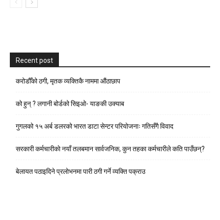
Recent post
करोडौँको ठगी, मृतक व्यक्तिकै नाममा औंठाछाप
को हुन् ? लगानी बोर्डको सिइओ- याङकी उक्याब
गुगलको १५ अर्ब डलरको भारत डाटा सेन्टर परियोजनाः गतिसँगै विवाद
सरकारी कर्मचारीकाे नयाँ तलबमान सार्वजनिक, कुन तहका कर्मचारीले कति पाउँछन्?
बेलायत पठाइदिने प्रलाेभनमा पारी ठगी गर्ने व्यक्ति पक्राउ