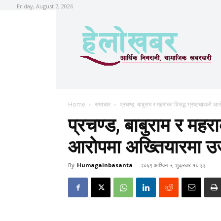
Friday, August 7, 2026
Home
समाचार
प्रचण्ड, बाबुराम र महराका विरुद्ध भ्रष्टचारको 
प्रचण्ड, बाबुराम र महरा
आरोपमा अख्तियारमा उज
By
Humagainbasanta
-
२०६९ आश्विन ५, शुक्रबार १८:३३