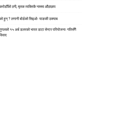
करोडौँको ठगी, मृतक व्यक्तिकै नाममा औंठाछाप
को हुन् ? लगानी बोर्डको सिइओ- याङकी उक्याब
गुगलको १५ अर्ब डलरको भारत डाटा सेन्टर परियोजनाः गतिसँगै
विवाद