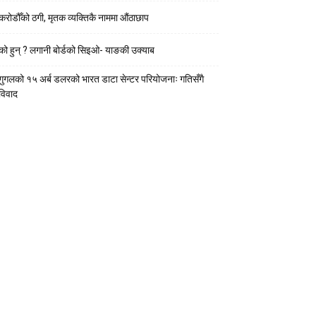
करोडौँको ठगी, मृतक व्यक्तिकै नाममा औंठाछाप
को हुन् ? लगानी बोर्डको सिइओ- याङकी उक्याब
गुगलको १५ अर्ब डलरको भारत डाटा सेन्टर परियोजनाः गतिसँगै
विवाद