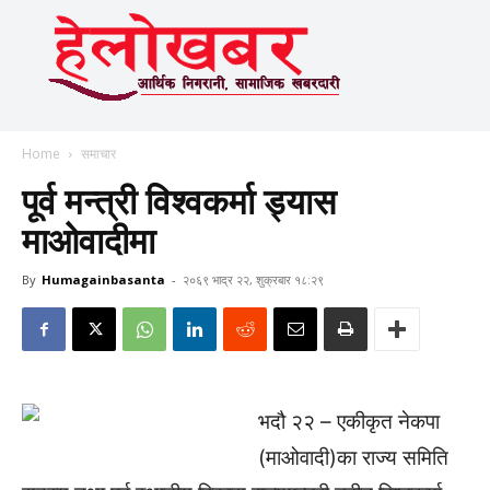
Home
समाचार
पूर्व मन्त्री विश्वकर्मा ड्यास
माओवादीमा
By
Humagainbasanta
-
२०६९ भाद्र २२, शुक्रबार १८:२९
भदौ २२ – एकीकृत नेकपा
(माओवादी)का राज्य समिति