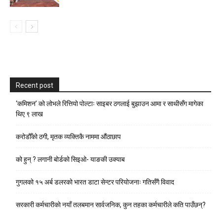
Recent post
‘कमिशन’ को लोभले रित्तियो पोल्टाः साइबर ठगलाई बुझाउन आमा र साथीसँग मागेका
थिए ९ लाख
करोडौँको ठगी, मृतक व्यक्तिकै नाममा औंठाछाप
को हुन् ? लगानी बोर्डको सिइओ- याङकी उक्याब
गुगलको १५ अर्ब डलरको भारत डाटा सेन्टर परियोजनाः गतिसँगै विवाद
सरकारी कर्मचारीकाे नयाँ तलबमान सार्वजनिक, कुन तहका कर्मचारीले कति पाउँछन्?