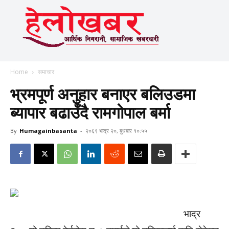
Home
समाचार
भ्रमपूर्ण अनुहार बनाएर बलिउडमा
ब्यापार बढाउँदै रामगोपाल बर्मा
By
Humagainbasanta
-
२०६९ भाद्र २०, बुधबार १०:५५
भाद्र