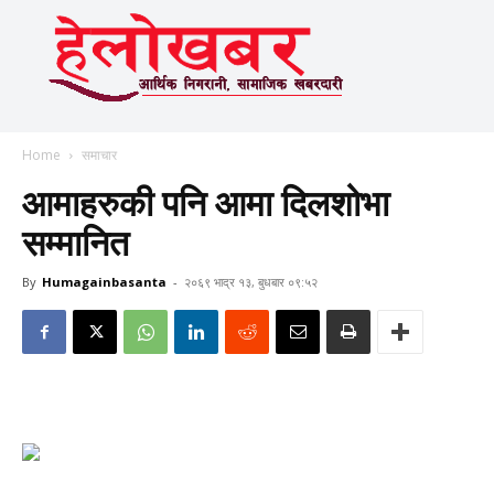
Home
समाचार
आमाहरुकी पनि आमा दिलशोभा
सम्मानित
By
Humagainbasanta
-
२०६९ भाद्र १३, बुधबार ०९:५२