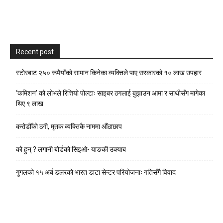
Recent post
स्टाेरबाट २५० रूपैयाँको सामान किनेका व्यक्तिले पाए सरकारको १० लाख उपहार
‘कमिशन’ को लोभले रित्तियो पोल्टाः साइबर ठगलाई बुझाउन आमा र साथीसँग मागेका
थिए ९ लाख
करोडौँको ठगी, मृतक व्यक्तिकै नाममा औंठाछाप
को हुन् ? लगानी बोर्डको सिइओ- याङकी उक्याब
गुगलको १५ अर्ब डलरको भारत डाटा सेन्टर परियोजनाः गतिसँगै विवाद