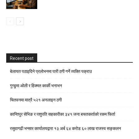
Recent post
बेलायत पठाइदिने प्रलाेभनमा पारी ठगी गर्ने व्यक्ति पक्राउ
गुन्डुमा ओली र हिक्मत कार्की भनाभन
चितवनमा मात्रै ५२१ अनलाइन ठगी
कान्तिपुर सेभिङ र पशुपति सहकारीका ३४१ जना बचतकर्ताको रकम फिर्ता
रसुवागढी भन्सार कार्यालयद्वारा १३ अर्ब ६४ करोड ६० लाख राजस्व सङ्कलन