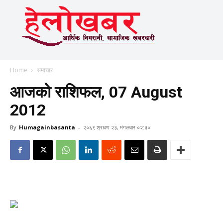
Home
समाचार
आजको राशिफल, 07 August
2012
By
Humagainbasanta
-
२०६९ श्रावण २३, मंगलवार ०२:३०