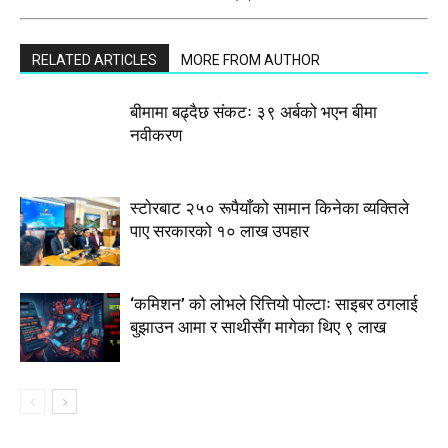
RELATED ARTICLES
MORE FROM AUTHOR
बीमामा बढ्दैछ संकटः ३९ अर्बको भएन बीमा
नवीकरण
स्टाेरबाट २५० रूपैयाँको सामान किनेका व्यक्तिले
पाए सरकारको १० लाख उपहार
‘कमिशन’ को लोभले रित्तियो पोल्टाः साइबर ठगलाई
बुझाउन आमा र साथीसँग मागेका थिए ९ लाख