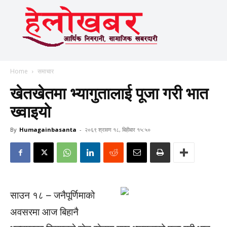
Home
समाचार
खेतखेतमा भ्यागुतालाई पूजा गरी भात
ख्वाइयो
By
Humagainbasanta
-
२०६९ श्रावण १८, बिहीबार १५:५०
साउन १८ – जनैपूर्णिमाको
अवसरमा आज बिहानै