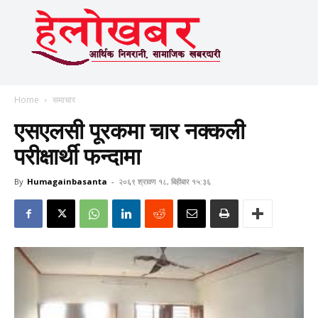
Home
समाचार
एसएलसी पूरकमा चार नक्कली
परीक्षार्थी फन्दामा
By
Humagainbasanta
-
२०६९ श्रावण १८, बिहीबार १५:३६