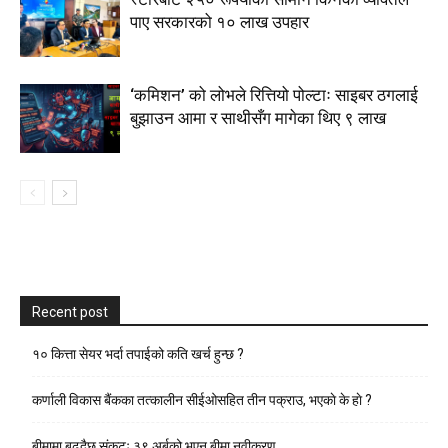
पाए सरकारको १० लाख उपहार
‘कमिशन’ को लोभले रित्तियो पोल्टाः साइबर ठगलाई
बुझाउन आमा र साथीसँग मागेका थिए ९ लाख
Recent post
१० कित्ता सेयर भर्दा तपाईको कति खर्च हुन्छ ?
कर्णाली विकास बैंकका तत्कालीन सीईओसहित तीन पक्राउ, भएकाे के हाे ?
बीमामा बढ्दैछ संकटः ३९ अर्बको भएन बीमा नवीकरण