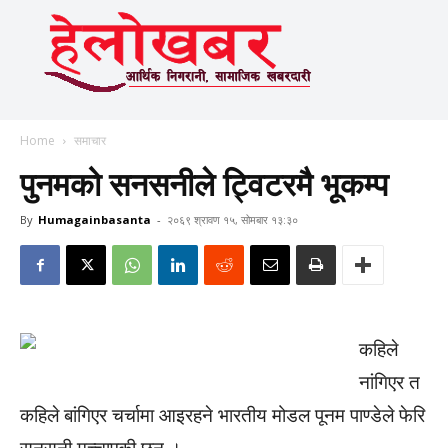
Home
समाचार
पुनमको सनसनीले ट्विटरमै भूकम्प
By
Humagainbasanta
-
२०६९ श्रावण १५, सोमबार १३:३०
कहिले
नांगिएर त
कहिले बांगिएर चर्चामा आइरहने भारतीय मोडल पूनम पाण्डेले फेरि