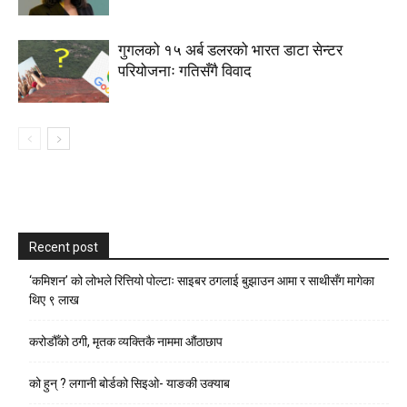
गुगलको १५ अर्ब डलरको भारत डाटा सेन्टर
परियोजनाः गतिसँगै विवाद
Recent post
‘कमिशन’ को लोभले रित्तियो पोल्टाः साइबर ठगलाई बुझाउन आमा र साथीसँग मागेका
थिए ९ लाख
करोडौँको ठगी, मृतक व्यक्तिकै नाममा औंठाछाप
को हुन् ? लगानी बोर्डको सिइओ- याङकी उक्याब