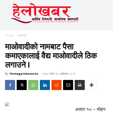
Home
समाचार
माओवादीको नामबाट पैसा
कमाएकालाई वैद्य माओवादीले ठिक
लगाउने I
By
Humagainbasanta
-
२०६९ असार १०, आईतवार ०८:२५
असार १० – मोहन