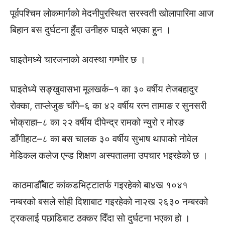
पूर्वपश्चिम लोकमार्गको मेदनीपुरस्थित सरस्वती खोलापारिमा आज
बिहान बस दुर्घटना हुँदा उनीहरु घाइते भएका हुन ।
घाइतेमध्ये चारजनाको अवस्था गम्भीर छ ।
घाइतेध्ये सङ्खुवासभा मूलखर्क–१ का ३० वर्षीय तेजबहादुर
रोक्का, ताप्लेजुङ चाँगे–६ का ४२ वर्षीय रत्न तामाङ र सुनसरी
भोक्राहा–८ का २२ वर्षीय दीपेन्द्र रामको न्युरो र मोरङ
डाँगीहाट–८ का बस चालक ३० वर्षीय सुभाष थापाको नोवेल
मेडिकल कलेज एन्ड शिक्षण अस्पतालमा उपचार भइरहेको छ ।
काठमाडौँबाट कांकडभिट्टातर्फ गइरहेको बा४ख १०४१
नम्बरको बसले सोही दिशाबाट गइरहेको ना२ख २६३० नम्बरको
ट्रकलाई पछाडिबाट ठक्कर दिँदा सो दुर्घटना भएका हो ।