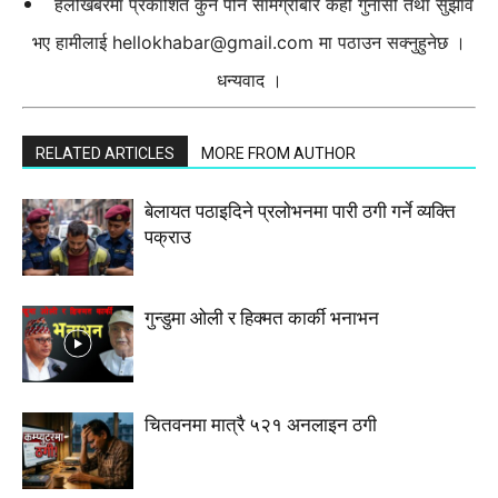
हेलोखबरमा प्रकाशित कुनै पनि सामग्रीबारे केही गुनासो तथा सुझाव
भए हामीलाई
hellokhabar@gmail.com
मा पठाउन सक्नुहुनेछ ।
धन्यवाद ।
RELATED ARTICLES
MORE FROM AUTHOR
बेलायत पठाइदिने प्रलाेभनमा पारी ठगी गर्ने व्यक्ति
पक्राउ
गुन्डुमा ओली र हिक्मत कार्की भनाभन
चितवनमा मात्रै ५२१ अनलाइन ठगी