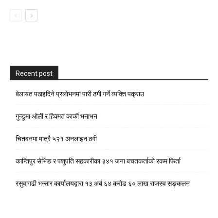
Recent post
बेलायत पठाइदिने प्रलाेभनमा पारी ठगी गर्ने व्यक्ति पक्राउ
गुन्डुमा ओली र हिक्मत कार्की भनाभन
चितवनमा मात्रै ५२१ अनलाइन ठगी
कान्तिपुर सेभिङ र पशुपति सहकारीका ३४१ जना बचतकर्ताको रकम फिर्ता
रसुवागढी भन्सार कार्यालयद्वारा १३ अर्ब ६४ करोड ६० लाख राजस्व सङ्कलन