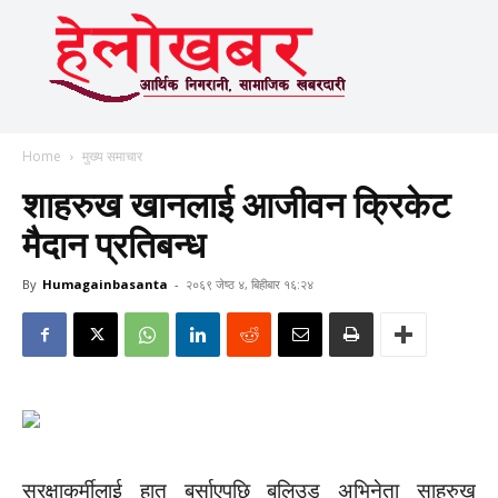
Home
मुख्य समाचार
शाहरुख खानलाई आजीवन क्रिकेट
मैदान प्रतिबन्ध
By
Humagainbasanta
-
२०६९ जेष्ठ ४, बिहीबार १६:२४
सुरक्षाकर्मीलाई हात बर्साएपछि बलिउड अभिनेता साहरुख