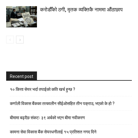
करोडौँको ठगी, मृतक व्यक्तिकै नाममा औंठाछाप
Recent post
१० कित्ता सेयर भर्दा तपाईको कति खर्च हुन्छ ?
कर्णाली विकास बैंकका तत्कालीन सीईओसहित तीन पक्राउ, भएकाे के हाे ?
बीमामा बढ्दैछ संकटः ३९ अर्बको भएन बीमा नवीकरण
कामना सेवा विकास बैंक सेयरधनीलाई १५ प्रतिशत नगद दिने