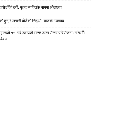
करोडौँको ठगी, मृतक व्यक्तिकै नाममा औंठाछाप
को हुन् ? लगानी बोर्डको सिइओ- याङकी उक्याब
गुगलको १५ अर्ब डलरको भारत डाटा सेन्टर परियोजनाः गतिसँगै
विवाद