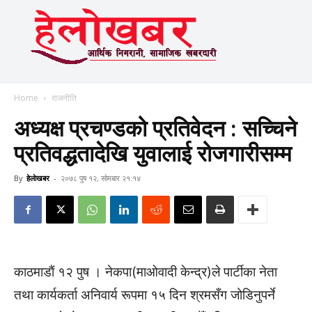
Home
राजनीति
अध्यक्ष प्रचण्डको प्रतिवेदन : सच्चिने
प्रतिवद्धतादेखि युवालाई रोजगारीसम्म
By
हेलाेखबर
-
२०७८ पुष १२, सोमबार २१:१४
काठमाडाैं १२ पुष । नेकपा(माओवादी केन्द्र)ले पार्टीका नेता
तथा कार्यकर्ता अनिवार्य रूपमा १५ दिन श्रमसँग जोडिनुपर्ने