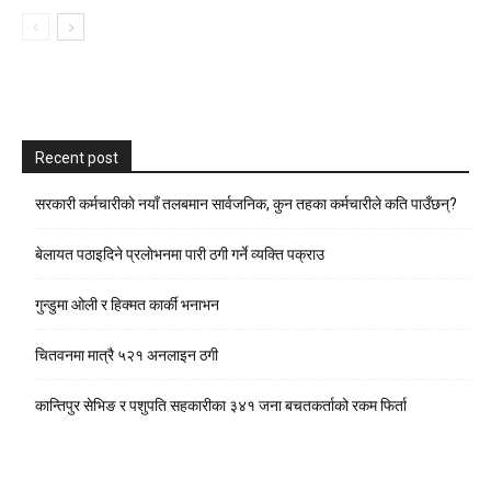
Recent post
सरकारी कर्मचारीकाे नयाँ तलबमान सार्वजनिक, कुन तहका कर्मचारीले कति पाउँछन्?
बेलायत पठाइदिने प्रलाेभनमा पारी ठगी गर्ने व्यक्ति पक्राउ
गुन्डुमा ओली र हिक्मत कार्की भनाभन
चितवनमा मात्रै ५२१ अनलाइन ठगी
कान्तिपुर सेभिङ र पशुपति सहकारीका ३४१ जना बचतकर्ताको रकम फिर्ता