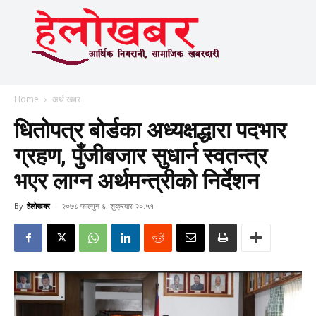
Home
अर्थ खबर
धितोपत्र बोर्डका अध्यक्षद्धारा पदभार
ग्रहण, पुँजीबजार सुधार्न स्वतन्त्र
भएर लाग्न अर्थमन्त्रीको निर्देशन
By
हेलाेखबर
-
२०७८ फाल्गुन ६, शुक्रबार २०:५१