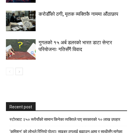
करोडौँको ठगी, मृतक व्यक्तिकै नाममा औंठाछाप
गुगलको १५ अर्ब डलरको भारत डाटा सेन्टर
परियोजनाः गतिसँगै विवाद
Recent post
स्टाेरबाट २५० रूपैयाँको सामान किनेका व्यक्तिले पाए सरकारको १० लाख उपहार
‘कमिशन’ को लोभले रित्तियो पोल्टाः साइबर ठगलाई बुझाउन आमा र साथीसँग मागेका