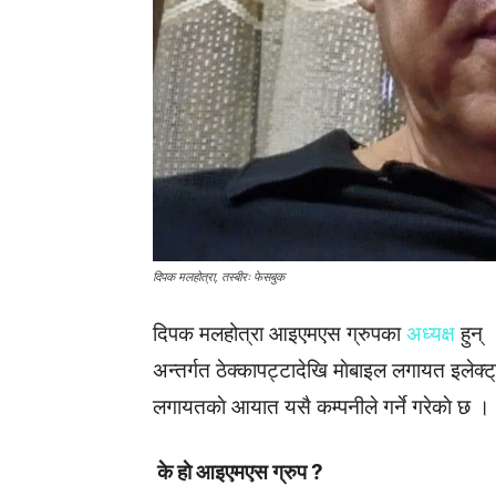
दिपक मलहोत्रा, तस्बीरः फेसबुक
दिपक मलहोत्रा
आइएमएस ग्रुपका
अध्यक्ष
हुन्
अन्तर्गत ठेक्कापट्टादेखि माेबाइल लगायत इलेक्
लगायतकाे आयात यसै कम्पनीले गर्ने गरेकाे छ ।
के हाे आइएमएस ग्रुप ?