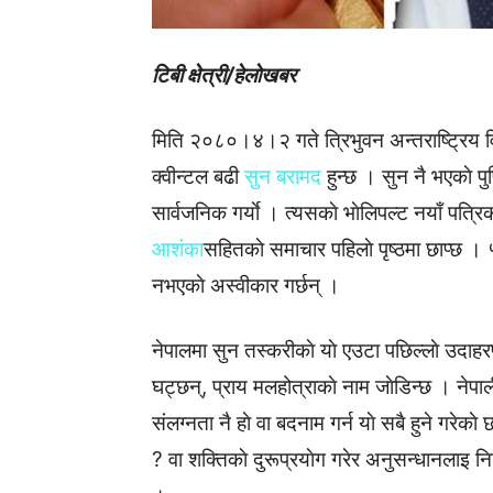
टिबी क्षेत्री/हेलाेखबर
मिति २०८०।४।२ गते त्रिभुवन अन्तराष्ट्रिय 
क्वीन्टल बढी
सुन बरामद
हुन्छ । सुन नै भएकाे प
सार्वजनिक गर्याे । त्यसकाे भाेलिपल्ट नयाँ पत्
आशंका
सहितकाे समाचार पहिलाे पृष्ठमा छाप्छ । 
नभएकाे अस्वीकार गर्छन् ।
नेपालमा सुन तस्करीकाे याे एउटा पछिल्लाे उदाह
घट्छन्, प्राय मलहोत्राकाे नाम जाेडिन्छ । नेप
संलग्नता नै हाे वा बदनाम गर्न याे सबै हुने गरे
? वा शक्तिकाे दुरूप्रयाेग गरेर अनुसन्धानलाइ नि