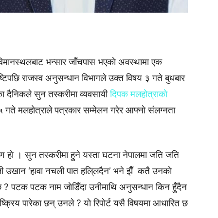
विमानस्थलबाट भन्सार जाँचपास भएकाे अवस्थामा एक
ुष्टिपछि राजस्व अनुसन्धान विभागले उक्त विषय ३ गते बुधबार
रिका दैनिकले सुन तस्करीमा व्यवसायी
दिपक मलहोत्राकाे
५ गते मलहोत्राले पत्रकार सम्मेलन गरेर आफ्नाे संलग्नता
रण हाे । सुन तस्करीमा हुने यस्ता घटना नेपालमा जति जति
ाली उखान ‘हावा नचली पात हलि्लदैन’ भने झैँ कतै उनकाे
काे छ ? पटक पटक नाम जाेडिँदा उनीमाथि अनुसन्धान किन हुँदैन
ष्क्रिय पारेका छन् उनले ? याे रिपाेर्ट यसै विषयमा आधारित छ