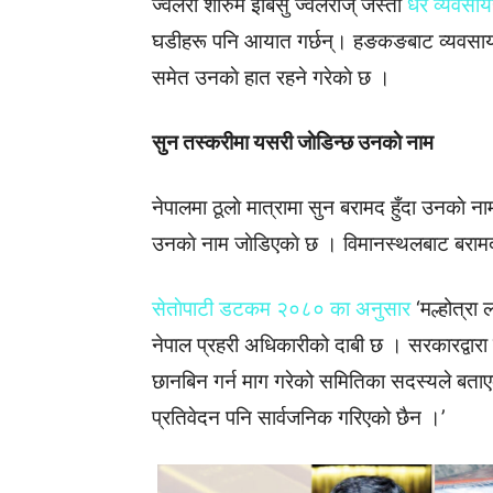
ज्वेलरी शोरुम इबिसु ज्वेलरीज् जस्ता
धेरै व्यवसाय
घडीहरू पनि आयात गर्छन्। हङकङबाट व्यवसाय स
समेत उनकाे हात रहने गरेकाे छ ।
सुन तस्करीमा यसरी जाेडिन्छ उनकाे नाम
नेपालमा ठूलाे मात्रामा सुन बरामद हुँदा उनकाे 
उनकाे नाम जाेडिएकाे छ । विमानस्थलबाट बरा
सेताेपाटी डटकम २०८० का अनुसार
‘मल्होत्रा
नेपाल प्रहरी अधिकारीको दाबी छ । सरकारद्वार
छानबिन गर्न माग गरेको समितिका सदस्यले बता
प्रतिवेदन पनि सार्वजनिक गरिएको छैन ।’