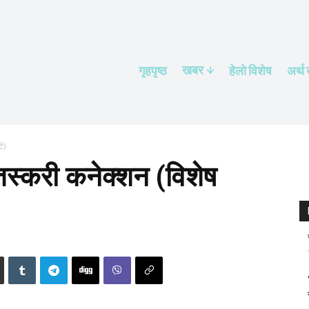
खबर
गृहपृष्ठ
हेलाे विशेष
अर्थ
ट)
तस्करी कनेक्शन (विशेष