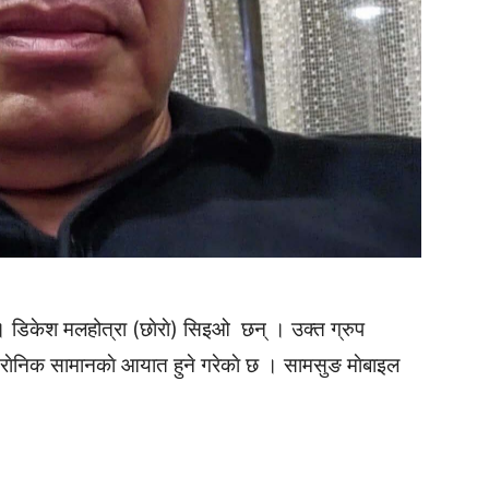
 । डिकेश मलहोत्रा (छाेराे) सिइओ छन् । उक्त ग्रुप
ट्राेनिक सामानकाे आयात हुने गरेकाे छ । सामसुङ माेबाइल