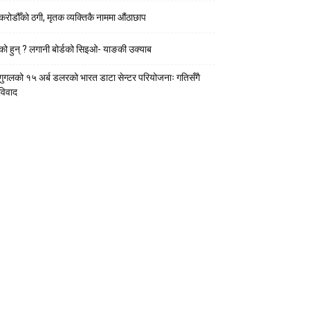
करोडौँको ठगी, मृतक व्यक्तिकै नाममा औंठाछाप
को हुन् ? लगानी बोर्डको सिइओ- याङकी उक्याब
गुगलको १५ अर्ब डलरको भारत डाटा सेन्टर परियोजनाः गतिसँगै
विवाद