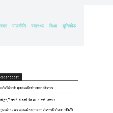
 खबर
राजनीति
स्वास्थ्य
शिक्षा
युनिकोड
Recent post
करोडौँको ठगी, मृतक व्यक्तिकै नाममा औंठाछाप
को हुन् ? लगानी बोर्डको सिइओ- याङकी उक्याब
गुगलको १५ अर्ब डलरको भारत डाटा सेन्टर परियोजनाः गतिसँगै