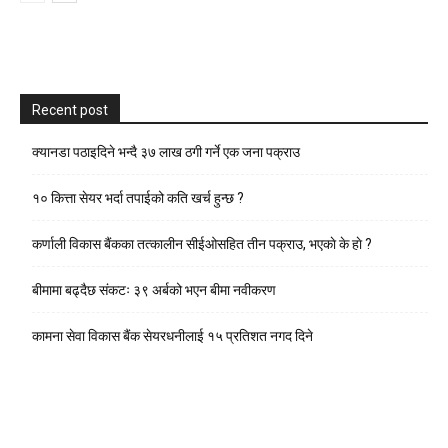
Recent post
क्यानडा पठाइदिने भन्दै ३७ लाख ठगी गर्ने एक जना पक्राउ
१० कित्ता सेयर भर्दा तपाईको कति खर्च हुन्छ ?
कर्णाली विकास बैंकका तत्कालीन सीईओसहित तीन पक्राउ, भएकाे के हाे ?
बीमामा बढ्दैछ संकटः ३९ अर्बको भएन बीमा नवीकरण
कामना सेवा विकास बैंक सेयरधनीलाई १५ प्रतिशत नगद दिने