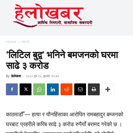
Home
ब्यानर
‘लिटिल बुद्व’ भनिने बमजनकाे घरमा
साढे ३ कराेड
By
हेलाेखबर
-
२०८० पुष २५, बुधबार १५:४०
काठमाडौँ — हत्या र यौनहिंसाका आरोपित रामबहादुर बम्जनको
घरबाट प्रहरीले करिब साढे ३ करोड रुपैयाँ बरामद गरेको छ ।