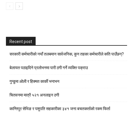
Recent post
सरकारी कर्मचारीकाे नयाँ तलबमान सार्वजनिक, कुन तहका कर्मचारीले कति पाउँछन्?
बेलायत पठाइदिने प्रलाेभनमा पारी ठगी गर्ने व्यक्ति पक्राउ
गुन्डुमा ओली र हिक्मत कार्की भनाभन
चितवनमा मात्रै ५२१ अनलाइन ठगी
कान्तिपुर सेभिङ र पशुपति सहकारीका ३४१ जना बचतकर्ताको रकम फिर्ता