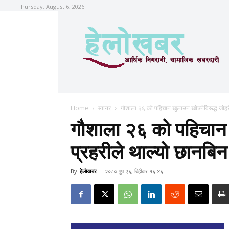
Thursday, August 6, 2026
Home
ब्यानर
गौशाला २६ को पहिचान खुलाउन खोज्नेविरूद्ध जोहरी
गौशाला २६ को पहिचान ख
प्रहरीले थाल्यो छानबिन
By
हेलाेखबर
-
२०८० पुष २६, बिहीबार १६:४६