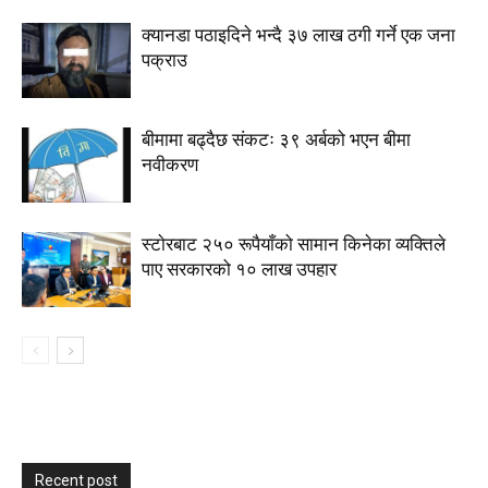
क्यानडा पठाइदिने भन्दै ३७ लाख ठगी गर्ने एक जना
पक्राउ
बीमामा बढ्दैछ संकटः ३९ अर्बको भएन बीमा
नवीकरण
स्टाेरबाट २५० रूपैयाँको सामान किनेका व्यक्तिले
पाए सरकारको १० लाख उपहार
Recent post