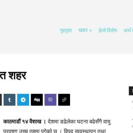
खबर
गृहपृष्ठ
हेलाे विशेष
अर्थ
षित शहर
काठमाडौं १४ वैशाख ।
देशमा डढेलेका घटना बढेसँगै वायु
प्रदुषण उच्च तहमा पुगेको छ । विपद् व्यवस्थापन तथा