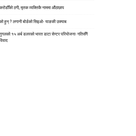
करोडौँको ठगी, मृतक व्यक्तिकै नाममा औंठाछाप
को हुन् ? लगानी बोर्डको सिइओ- याङकी उक्याब
गुगलको १५ अर्ब डलरको भारत डाटा सेन्टर परियोजनाः गतिसँगै
विवाद