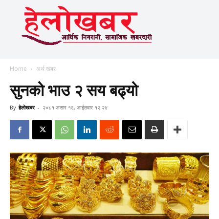
Home
अर्थ खबर
सुनको भाउ २ सय बढ्यो
By
हेलाेखबर
-
२०८१ असार १६, आईतवार १२:२४