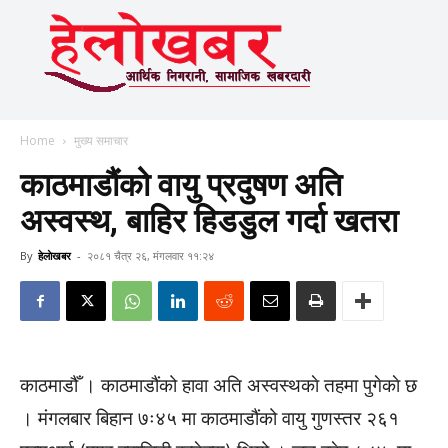
Home
मुख्य समाचार
काठमाडौंको वायु प्रदुषण अति
अस्वस्थ, बाहिर हिडडुल गर्दा खतरा
By
हेलाेखबर
-
२०८१ चैत्र २६, मंगलवार ११:२४
काठमाडौँ । काठमाडौंको हावा अति अस्वस्थकाे तहमा पुगेकाे छ
। मंगलबार बिहान ७ः४५ मा काठमाडौंको वायु गुणस्तर २६१