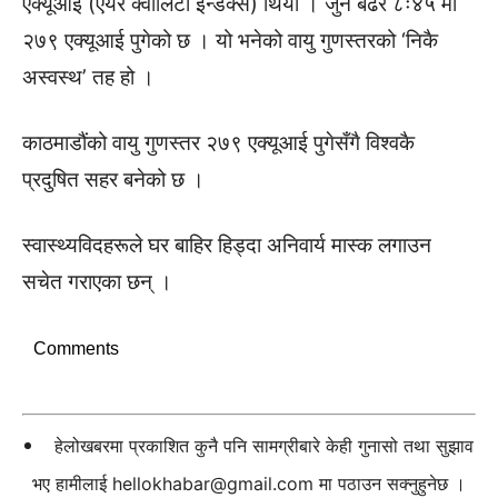
एक्यूआई (एयर क्वालिटी इन्डेक्स) थियो । जुन बढेर ८ः४५ मा
२७९ एक्यूआई पुगेको छ । यो भनेको वायु गुणस्तरको ‘निकै
अस्वस्थ’ तह हो ।
काठमाडौंको वायु गुणस्तर २७९ एक्यूआई पुगेसँगै विश्वकै
प्रदुषित सहर बनेको छ ।
स्वास्थ्यविदहरूले घर बाहिर हिड्दा अनिवार्य मास्क लगाउन
सचेत गराएका छन् ।
Comments
हेलोखबरमा प्रकाशित कुनै पनि सामग्रीबारे केही गुनासो तथा सुझाव
भए हामीलाई
hellokhabar@gmail.com
मा पठाउन सक्नुहुनेछ ।