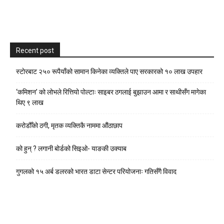
Recent post
स्टाेरबाट २५० रूपैयाँको सामान किनेका व्यक्तिले पाए सरकारको १० लाख उपहार
‘कमिशन’ को लोभले रित्तियो पोल्टाः साइबर ठगलाई बुझाउन आमा र साथीसँग मागेका
थिए ९ लाख
करोडौँको ठगी, मृतक व्यक्तिकै नाममा औंठाछाप
को हुन् ? लगानी बोर्डको सिइओ- याङकी उक्याब
गुगलको १५ अर्ब डलरको भारत डाटा सेन्टर परियोजनाः गतिसँगै विवाद