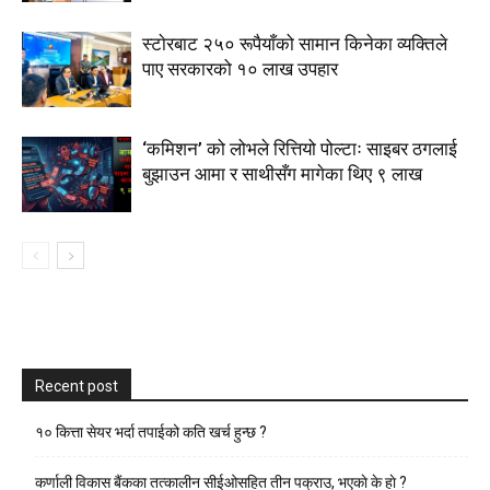
स्टाेरबाट २५० रूपैयाँको सामान किनेका व्यक्तिले
पाए सरकारको १० लाख उपहार
‘कमिशन’ को लोभले रित्तियो पोल्टाः साइबर ठगलाई
बुझाउन आमा र साथीसँग मागेका थिए ९ लाख
Recent post
१० कित्ता सेयर भर्दा तपाईको कति खर्च हुन्छ ?
कर्णाली विकास बैंकका तत्कालीन सीईओसहित तीन पक्राउ, भएकाे के हाे ?